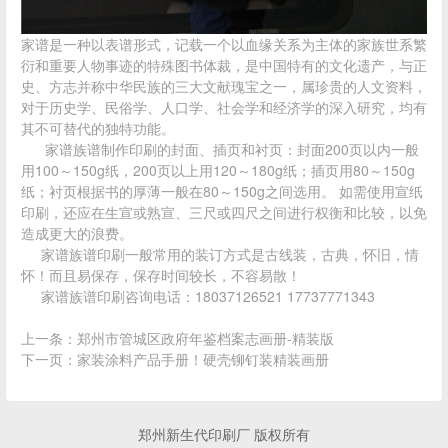
家谱是一种以表谱形式，记载一个以血缘关系为主体的家族世系繁
衍和重要人物事迹的特殊图书体裁，是中国特有的文化遗产，与正
史、方志并称中华民族的三大文献瑰宝之一，属珍贵的人文资料，
对于历史学、民俗学、人口学、社会学和经济学的深入研究，均有
其不可替代的独特功能。
家谱族谱
制作印刷的封面、插页和衬页：封面200页以内一般
用100～150g纸，200页以上用120～180g纸；插页用80～150g
纸；衬页根据书的厚薄一般在80～150g之间选用。 如需使用宣纸
印刷，还应在生宣或熟宣、三尺或四尺之间进行权衡和比较，以免
造成更大的浪费。
家谱族谱印刷一般常用的装订方式是古线装，古典，怀旧，情
怀！而且易保存，保存时间较长，不容易散！
家谱族谱印刷咨询电话：18037126521 17737771343
上一条：
郑州市管城区政府年鉴档案志画册-精装版
下一页：
家装涂料产品手册！硬壳铆钉装精装画册
郑州新生代印刷厂 版权所有